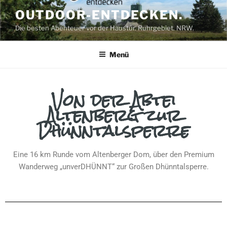
OUTDOOR-ENTDECKEN.
Die besten Abenteuer vor der Haustür. Ruhrgebiet. NRW.
Menü
Von der Abtei
Altenberg zur
Dhünntalsperre
Eine 16 km Runde vom Altenberger Dom, über den Premium
Wanderweg „unverDHÜNNT“ zur Großen Dhünntalsperre.